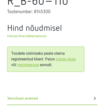
R_B-60-110
Tootenumber:
8145300
Hind nõudmisel
Hinnad ilma käibemaksuta
Toodete ostmiseks peate olema
registreeritud klient. Palun
logige sisse
või
registreeruge
esmalt.
Tehnilised andmed