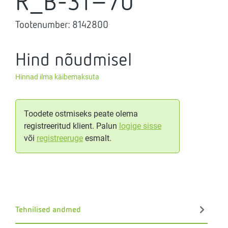
R_B-31-70
Tootenumber:
8142800
Hind nõudmisel
Hinnad ilma käibemaksuta
Toodete ostmiseks peate olema
registreeritud klient. Palun
logige sisse
või
registreeruge
esmalt.
Tehnilised andmed