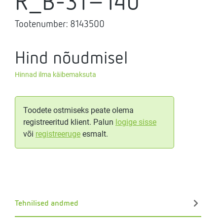
R_B-31-140
Tootenumber:
8143500
Hind nõudmisel
Hinnad ilma käibemaksuta
Toodete ostmiseks peate olema
registreeritud klient. Palun
logige sisse
või
registreeruge
esmalt.
Tehnilised andmed