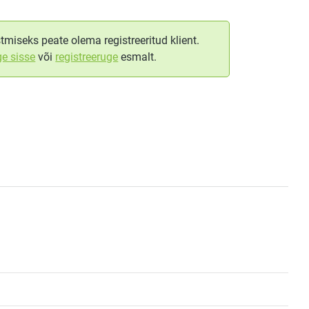
tmiseks peate olema registreeritud klient.
ge sisse
või
registreeruge
esmalt.