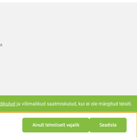
ka
dikulud
ja võimalikud saatmiskulud, kui ei ole märgitud teisiti.
Ainult tehniliselt vajalik
Seadista
Feedback