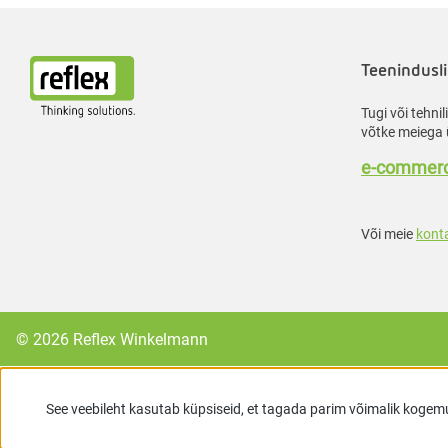
Teenindusli
Tugi või tehni
võtke meiega 
e-commerc
Või meie
kont
© 2026 Reflex Winkelmann
See veebileht kasutab küpsiseid, et tagada parim võimalik kogem