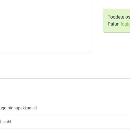
aja
mostaadid
Toodete os
Palun
logi
eadmed
ulssandur
uge hinnapakkumist
R-vaht