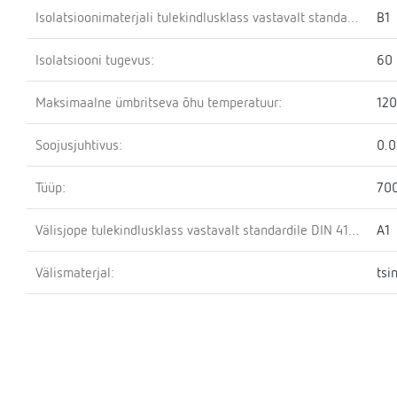
Isolatsioonimaterjali tulekindlusklass vastavalt standardile DIN 4102:
B1
Isolatsiooni tugevus:
60
Maksimaalne ümbritseva õhu temperatuur:
120
Soojusjuhtivus:
0.
Tüüp:
70
Välisjope tulekindlusklass vastavalt standardile DIN 4102:
A1
Välismaterjal:
tsi