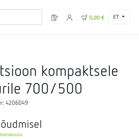
ET
Sul on 0 toodet soovinimekirjas
0,00 €
atsioon kompaktsele
urile 700/500
r:
4206049
nõudmisel
äibemaksuta