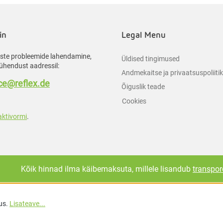
in
Legal Menu
liste probleemide lahendamine,
Üldised tingimused
ühendust aadressil:
Andmekaitse ja privaatsuspoliiti
e@reflex.de
Õiguslik teade
Cookies
aktivormi
.
Kõik hinnad ilma käibemaksuta, millele lisandub
transpor
us.
Lisateave...