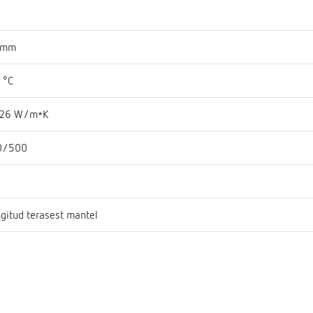
 mm
 °C
026 W/m*K
0/500
ngitud terasest mantel