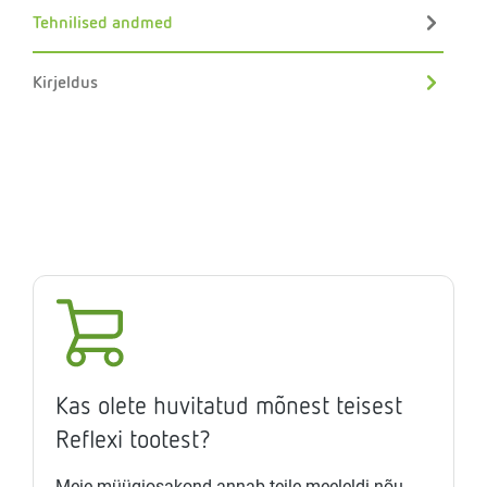
Tehnilised andmed
Kirjeldus
Kas olete huvitatud mõnest teisest
Reflexi tootest?
Meie müügiosakond annab teile meeleldi nõu