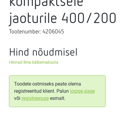
kompaktsele
jaoturile 400/200
Tootenumber:
4206045
Hind nõudmisel
Hinnad ilma käibemaksuta
Toodete ostmiseks peate olema
registreeritud klient. Palun
logige sisse
või
registreeruge
esmalt.