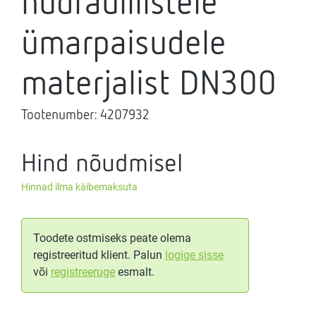
hüdraulilistele
ümarpaisudele
materjalist DN300
Tootenumber:
4207932
Hind nõudmisel
Hinnad ilma käibemaksuta
Toodete ostmiseks peate olema
registreeritud klient. Palun
logige sisse
või
registreeruge
esmalt.