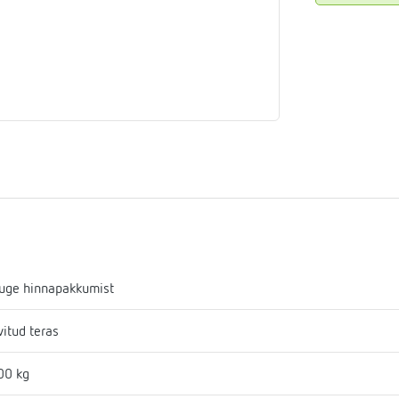
aja
mostaadid
eadmed
ulssandur
uge hinnapakkumist
vitud teras
00 kg