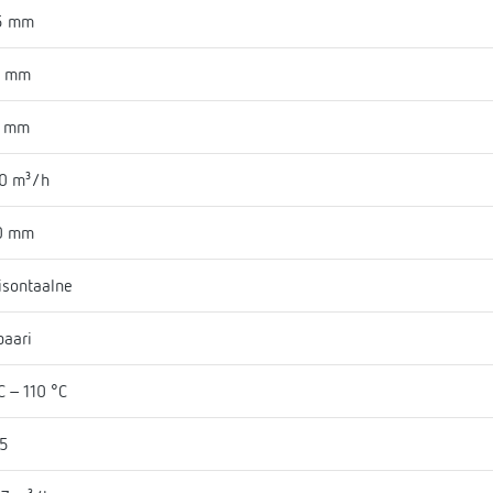
5 mm
3 mm
2 mm
0 m³/h
0 mm
isontaalne
baari
C - 110 °C
65