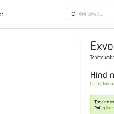
ed
Exvo
runid
Tootenumbe
soft
eemid
Mageveejaam
Hind 
Hinnad ilma k
nid
gthermi
ndusviisid
vaheti
gistussildid
Toodete os
Palun
logi