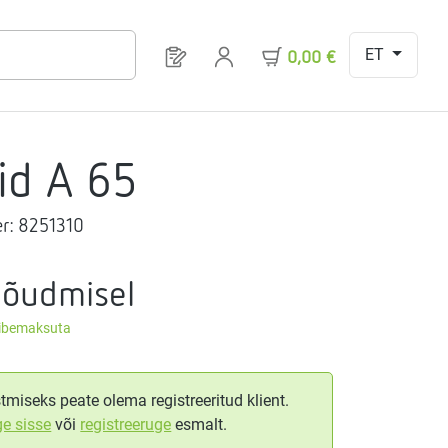
ET
Sul on 0 toodet soovinimekirjas
0,00 €
id A 65
r:
8251310
nõudmisel
äibemaksuta
tmiseks peate olema registreeritud klient.
ge sisse
või
registreeruge
esmalt.