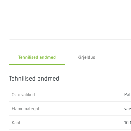
Eelrõhu
Sulgemisseadmed
T-
Klapid
Rõhualand
Ter
Surve
kontrollseadmed
osa
hoidmise
seade
Kütteveesegistid
Manomeetrid
Kaskaadtorustikud
Veemõõtja
Ringluss
Imp
Tehnilised andmed
Kirjeldus
Tehnilised andmed
Ostu valikud:
Pal
Elamumaterjal:
vär
Kaal:
10.