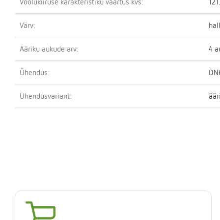
Voolukiiruse karakteristiku väärtus kvs:
121
Värv:
hal
Ääriku aukude arv:
4 a
Ühendus:
DN
Ühendusvariant:
äär