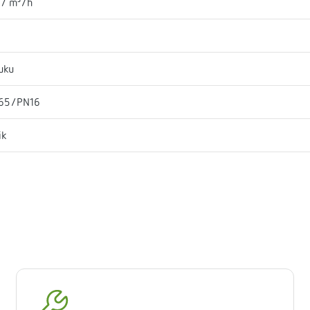
.7 m³/h
l
uku
65/PN16
ik