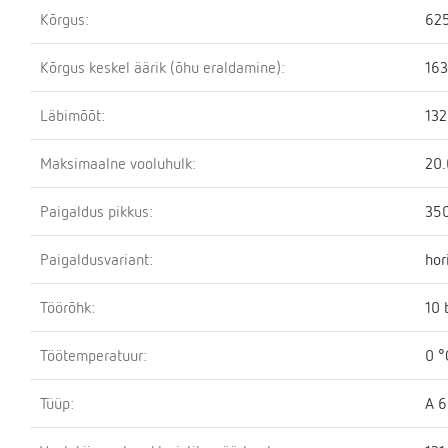
Kõrgus:
62
Kõrgus keskel äärik (õhu eraldamine):
16
Läbimõõt:
13
Maksimaalne vooluhulk:
20.
Paigaldus pikkus:
35
Paigaldusvariant:
hor
Töörõhk:
10 
Töötemperatuur:
0 °
Tüüp:
A 