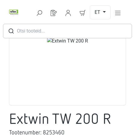
Hüppa peamise sisu juurde
ET
Sul on 0 toodet soovinimekirjas
Otsi tooteid...
Jäta pildigalerii vahele
Extwin TW 200 R
Tootenumber:
8253460