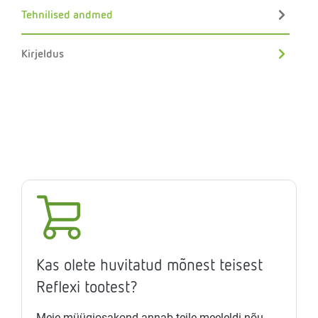
Tehnilised andmed
Kirjeldus
Kas olete huvitatud mõnest teisest
Reflexi tootest?
Meie müügiosakond annab teile meeleldi nõu