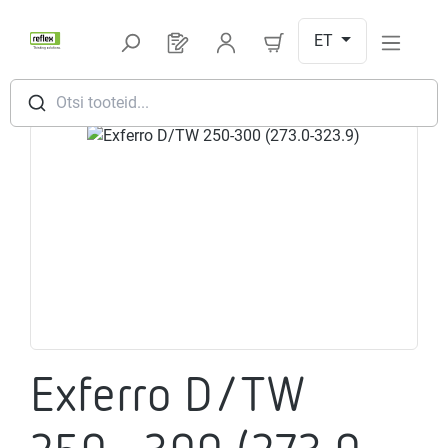
Hüppa peamise sisu juurde
ET
Sul on 0 toodet soovinimekirjas
Otsi tooteid...
Jäta pildigalerii vahele
Exferro D/TW