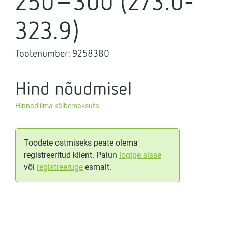
250-300 (273.0-
323.9)
Tootenumber:
9258380
Hind nõudmisel
Hinnad ilma käibemaksuta
Toodete ostmiseks peate olema
registreeritud klient. Palun
logige sisse
või
registreeruge
esmalt.