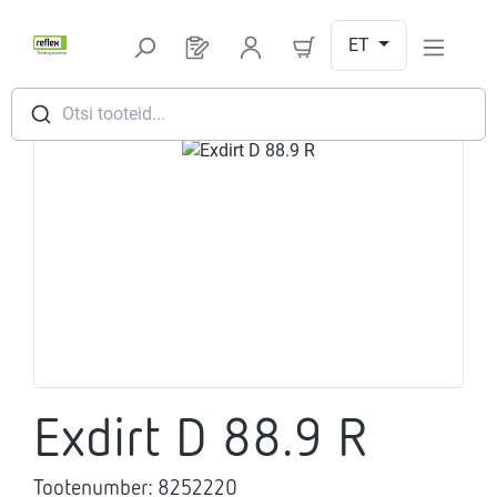
Hüppa peamise sisu juurde
ET
Sul on 0 toodet soovinimekirjas
Otsi tooteid...
Jäta pildigalerii vahele
Exdirt D 88.9 R
Tootenumber:
8252220