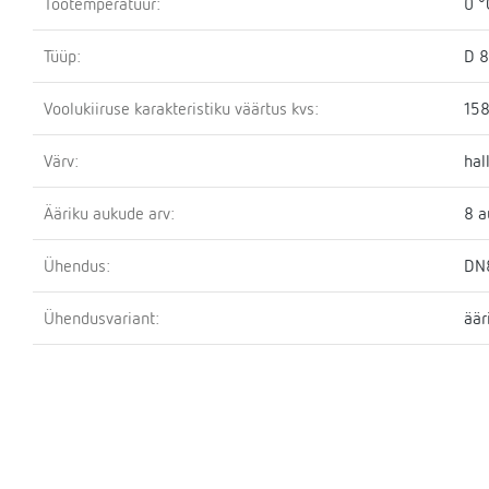
Töötemperatuur:
0 °
Tüüp:
D 
Voolukiiruse karakteristiku väärtus kvs:
158
Värv:
hal
Ääriku aukude arv:
8 a
Ühendus:
DN
Ühendusvariant:
äär