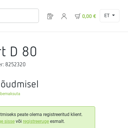
ET
Sul on 0 toodet soovinimekirjas
0,00 €
rt D 80
r:
8252320
nõudmisel
äibemaksuta
tmiseks peate olema registreeritud klient.
ge sisse
või
registreeruge
esmalt.