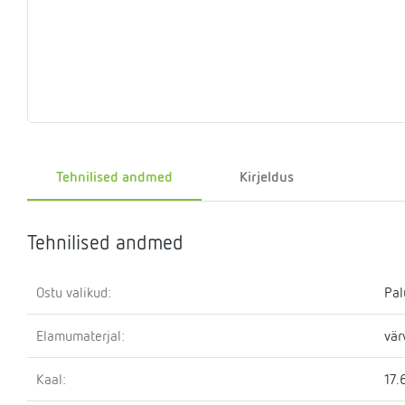
Eelrõhu
Sulgemisseadmed
T-
Klapid
Rõhualand
Ter
Surve
kontrollseadmed
osa
hoidmise
seade
Kütteveesegistid
Manomeetrid
Kaskaadtorustikud
Veemõõtja
Ringluss
Imp
Tehnilised andmed
Kirjeldus
Tehnilised andmed
Ostu valikud:
Pal
Elamumaterjal:
vär
Kaal:
17.