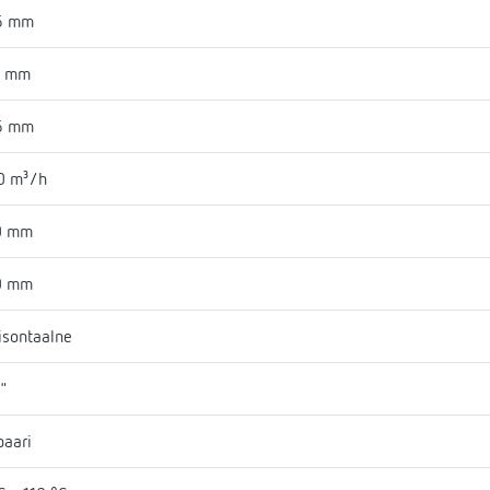
6 mm
0 mm
6 mm
0 m³/h
0 mm
0 mm
isontaalne
1"
baari