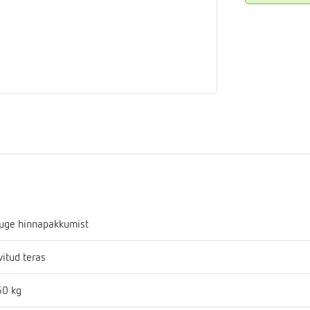
aja
mostaadid
eadmed
ulssandur
uge hinnapakkumist
vitud teras
60 kg