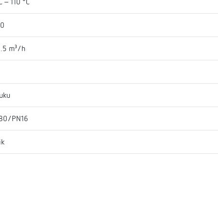
C - 110 °C
80
.5 m³/h
l
uku
80/PN16
ik