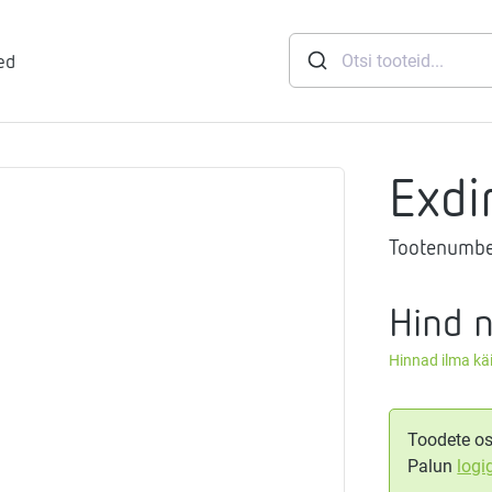
ed
Exdi
runid
Tootenumbe
soft
eemid
Mageveejaam
Hind 
Hinnad ilma k
nid
gthermi
ndusviisid
vaheti
gistussildid
Toodete os
Palun
logi