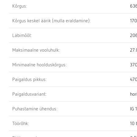
Kõrgus:
63
Kõrgus keskel äärik (mulla eraldamine):
17
Läbimõõt:
20
Maksimaalne vooluhulk:
27.
Minimaalne hoolduskõrgus:
37
Paigaldus pikkus:
47
Paigaldusvariant:
hor
Puhastamine ühendus:
IG 
Töörõhk:
10 