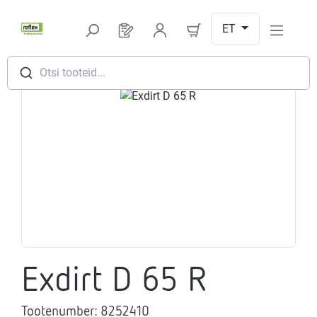
Hüppa peamise sisu juurde
ET
Sul on 0 toodet soovinimekirjas
Otsi tooteid...
Jäta pildigalerii vahele
Exdirt D 65 R
Tootenumber:
8252410